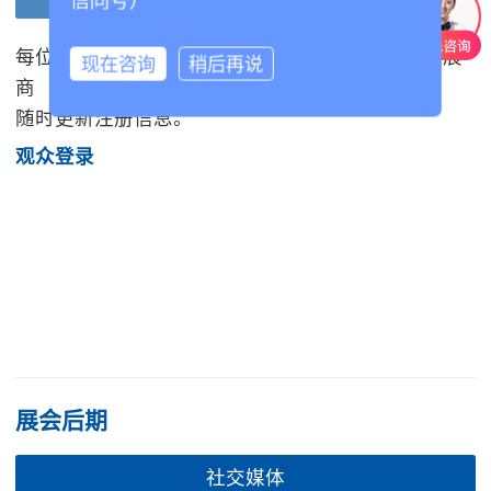
信同号）
每位预登记观众均可通过"观众中心"在线邀约心仪展
现在咨询
稍后再说
商
随时更新注册信息。
观众登录
展会后期
社交媒体