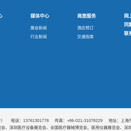
心
媒体中心
商旅服务
网
同
展会新闻
酒店预订
联
行业新闻
交通指南
号）
电话：13761301778
传真：+86-021-31078229
地址：上海市
会、深圳医疗设备展览会、全国医疗器械博览会、医用仪器展览会、深圳