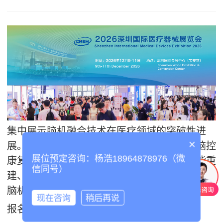
集中展示脑机融合技术在医疗领域的突破性进
×
展。汇集植入式脑机接口、神经调控设备、脑控
展位预定咨询：杨浩18964878976（微
康复机器人等产品，呈现意识识别、运动功能重
信同号）
建、神经疾病治疗等方面的临床应用潜力，开启
脑机交互医疗应用新纪元
现在咨询
稍后再说
报名热线：18964878976杨浩（销售总监）