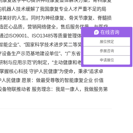
向康复医学中心提供神经康复整体解决方案，骨科康复
化的机器人技术缓解了我国康复专业人才严重不足的局
得美好的人生。同时为神经康复、骨关节康复、脊髓损
造匠心品质，营销网络健全，售后服务优质。与医疗
在线咨询
O9001、ISO13485等质量管理体系认证。拥有
展位预定
智能企业”、“国家科学技术进步奖二等奖”、“中国国际
参展咨询
疗设备生产示范基地建设单位”、“广东省优秀康复设备
申请展位
人研制与应用示范”的制定，“主动健康和老龄化科技应
“掌握核心科技 守护人民健康”为使命，秉承“追求卓
人民健康 愿景：做最受尊敬的智能康复企业 价值
能设备物联推动者 服务理念：我是一康人，我做服务第