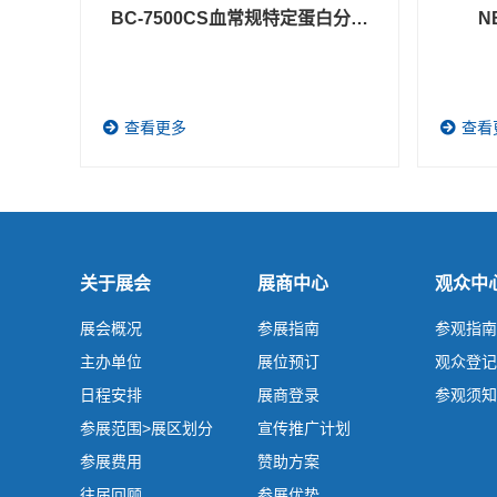
BC-7500CS血常规特定蛋白分析
N
一体机
查看更多
查看
关于展会
展商中心
观众中
展会概况
参展指南
参观指南
主办单位
展位预订
观众登记
日程安排
展商登录
参观须知
参展范围>展区划分
宣传推广计划
参展费用
赞助方案
往届回顾
参展优势